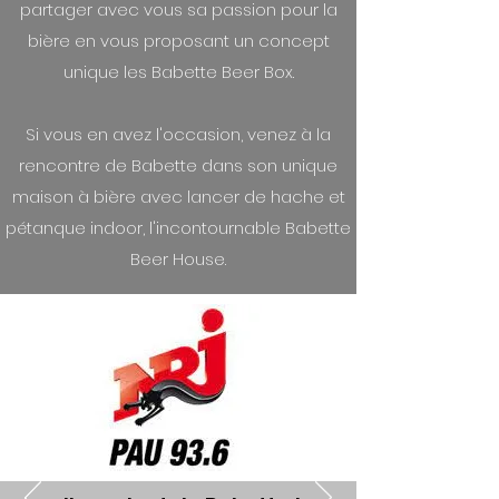
partager avec vous sa passion pour la
bière en vous proposant un concept
unique les Babette Beer Box.
Si vous en avez l'occasion, venez à la
rencontre de Babette dans son unique
maison à bière avec lancer de hache et
pétanque indoor, l'incontournable Babette
Beer House.