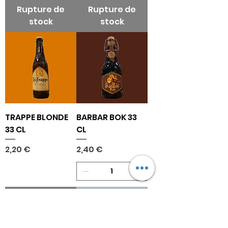
Rupture de
Rupture de
stock
stock
TRAPPE BLONDE
BARBAR BOK 33
33 CL
CL
Prix
Prix
2,20 €
2,40 €
Rupture de
Ajouter au
stock
panier