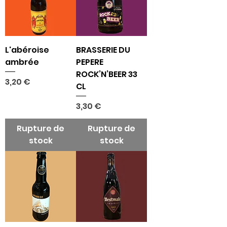
L'abéroise
BRASSERIE DU
ambrée
PEPERE
ROCK’N’BEER 33
Prix
3,20 €
CL
Prix
3,30 €
Rupture de
Rupture de
stock
stock