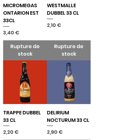
MICROMEGAS
WESTMALLE
ONTARION EST
DUBBEL 33 CL
33CL
Prix
2,10 €
Prix
3,40 €
Rupture de
Rupture de
stock
stock
TRAPPE DUBBEL
DELIRIUM
33 CL
NOCTURUM 33 CL
Prix
Prix
2,20 €
2,90 €