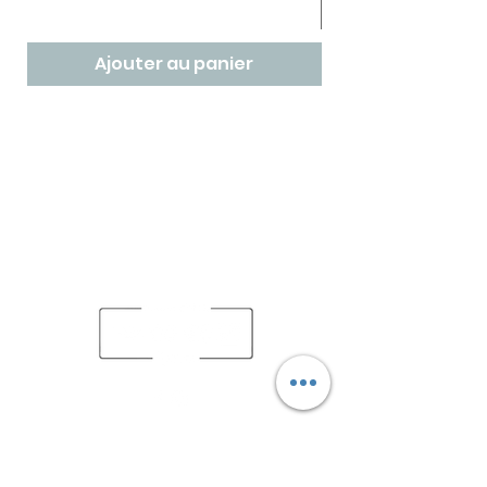
Ajouter au panier
Depuis 2020, Babette Beer House, véritable repère
des amoureux de la bière, vous propose de
découvrir un lieu à l'image de Babette, unique,
original et authentique afin de réinventer les
moments de rencontre et de convivialité.
babettebeerhouse@gmail.com
06 70 61 29 00
Avenue Larribau, 64000 Pau (Face à Total