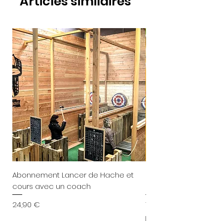
Articles similaires
Abonnement Lancer de Hache et
Calendrier de l'avent
cours avec un coach
personnalisé
Prix
Prix
24,90 €
79,90 €