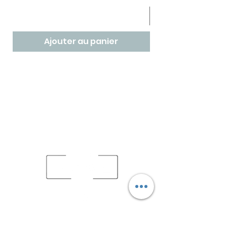
Ajouter au panier
Depuis 2020, Babette Beer House, véritable repère
des amoureux de la bière, vous propose de
découvrir un lieu à l'image de Babette, unique,
original et authentique afin de réinventer les
moments de rencontre et de convivialité.
babettebeerhouse@gmail.com
06 70 61 29 00