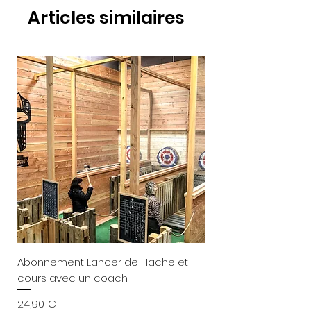
Articles similaires
Abonnement Lancer de Hache et
Calendrier de l'avent
cours avec un coach
personnalisé
Prix
Prix
24,90 €
79,90 €