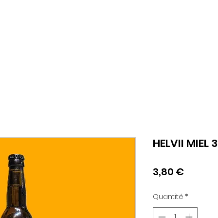
Com
Accueil
Nos loisirs
Réservations
Bons ca
HELVII MIEL 
Prix
3,80 €
Quantité
*