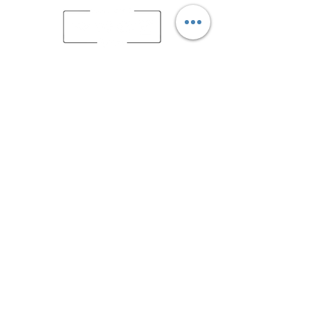
babettebeerhouse@gmail.com
06 70 61 29 00
Avenue Larribau, 64000 Pau (Face à Total
TIGF)
©2020 par Babette Beer House.
L’abus d’alcool est dangereux pour la santé, à
consommer avec modération.
La consommation d’alcool est vivement
déconseillée aux femmes enceintes. La vente