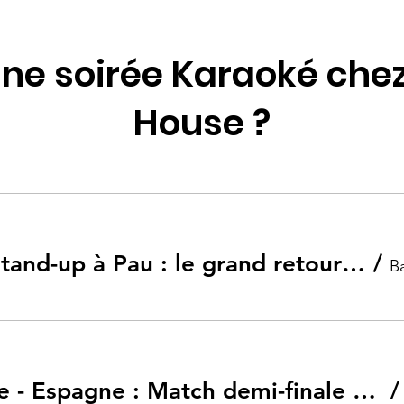
ne soirée Karaoké che
House ?
🎤 Soirée stand-up à Pau : le grand retour du Babette Comedy Club !
/
🇫🇷 France - Espagne : Match demi-finale CDM un choc à ne pas manquer au Babette Beer House ! ⚽🔥