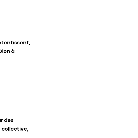
etentissent,
Dion à
r des
collective,