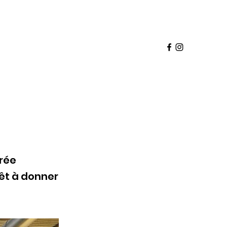
Panier
pte
deaux
Babette Club
Franchise
Plus
irée
êt à donner