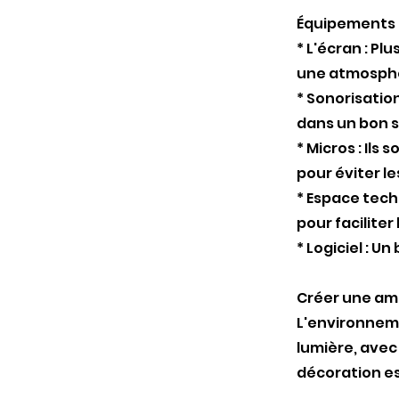
Équipements 
* L'écran : Pl
une atmosphè
* Sonorisation
dans un bon s
* Micros : Ils
pour éviter le
* Espace tech
pour faciliter 
* Logiciel : U
Créer une am
L'environneme
lumière, avec 
décoration est