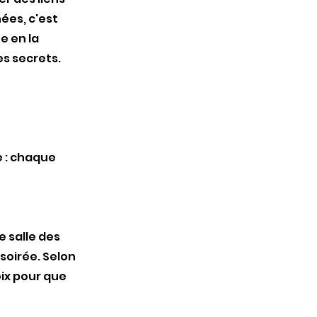
nées, c'est
e en la
es secrets.
 : chaque
e salle des
 soirée. Selon
oix pour que