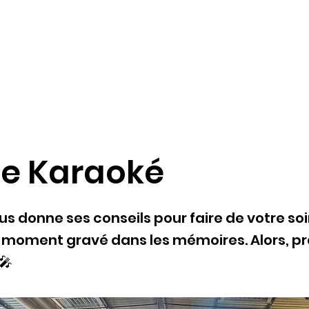
Com
Accueil
Nos loisirs
Réservations
Bons ca
ée Karaoké
s donne ses conseils pour faire de votre so
 moment gravé dans les mémoires. Alors, pr
 🎤