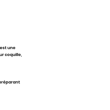
'est une
r coquille,
 préparant