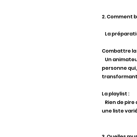
2. Comment bi
La préparatio
Combattre la 
Un animateur 
personne qui, 
transformant 
La playlist :
Rien de pire 
une liste var
3. Quelles mu