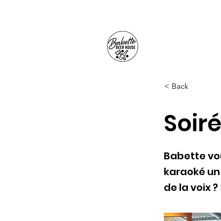
< Back
Soir
Babette vou
karaoké un
de la voix ?