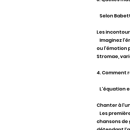
Selon Babette
Les incontour
Imaginez l'én
ou l'émotion 
Stromae, varie
4. Comment ré
L'équation est
Chanter à l'un
Les première
chansons de g
détendant l'