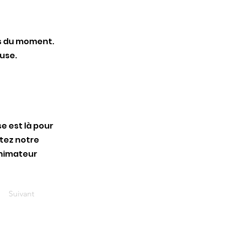
ns du moment.
muse.
e est là pour
ltez notre
animateur
Suivant