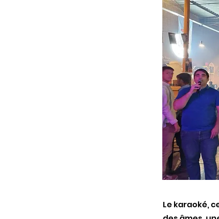
Le karaoké, c
des âmes, une