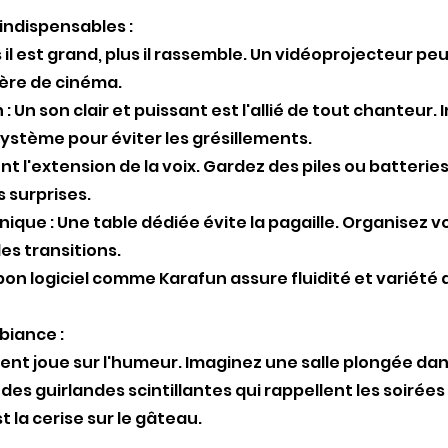
indispensables :
us il est grand, plus il rassemble. Un vidéoprojecteur pe
re de cinéma.
 : Un son clair et puissant est l'allié de tout chanteur.
ystème pour éviter les grésillements.
 sont l'extension de la voix. Gardez des piles ou batter
s surprises.
nique : Une table dédiée évite la pagaille. Organisez v
les transitions.
n bon logiciel comme Karafun assure fluidité et variété
biance :
nt joue sur l'humeur. Imaginez une salle plongée da
des guirlandes scintillantes qui rappellent les soirées 
 la cerise sur le gâteau.