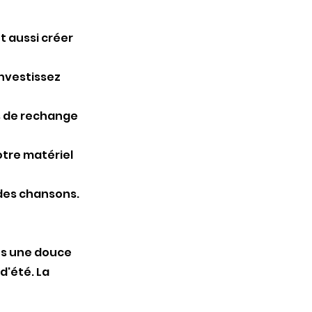
ut aussi créer
 Investissez
ies de rechange
otre matériel
 des chansons.
ns une douce
d'été. La