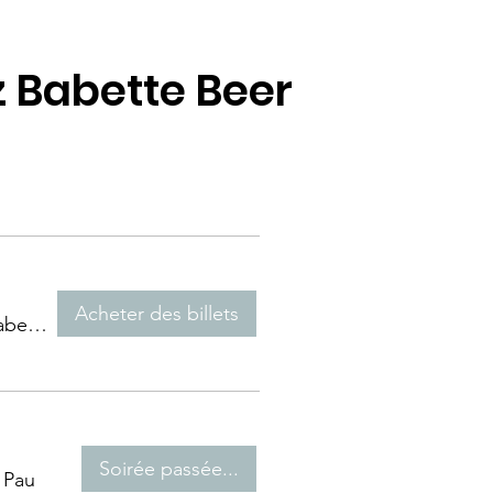
z Babette Beer
Acheter des billets
Babette Beer House
Soirée passée...
/
Pau