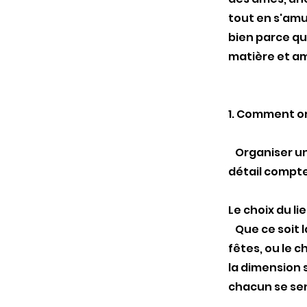
tout en s'amus
bien parce qu
matière et am
1. Comment or
Organiser un
détail compte
Le choix du lie
Que ce soit l
fêtes, ou le c
la dimension 
chacun se sent