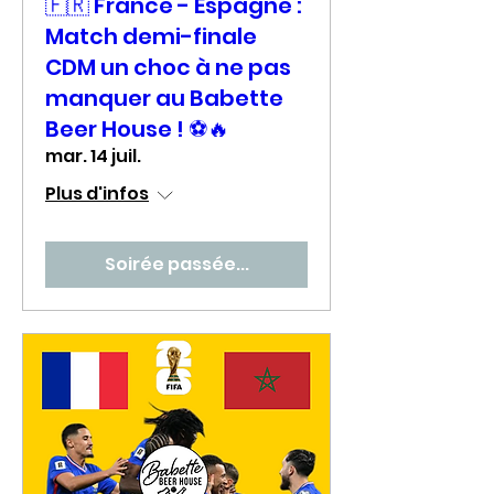
🇫🇷 France - Espagne :
Match demi-finale
CDM un choc à ne pas
manquer au Babette
Beer House ! ⚽🔥
mar. 14 juil.
Plus d'infos
Soirée passée...