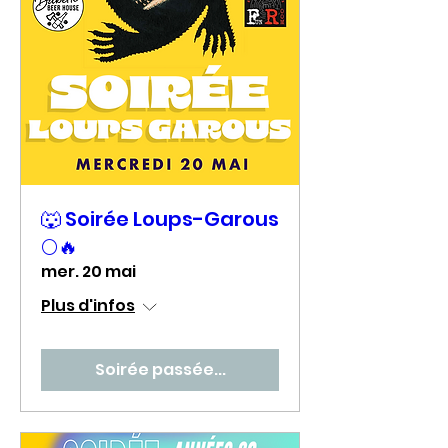
🐺 Soirée Loups-Garous
🌕🔥
mer. 20 mai
Plus d'infos
Soirée passée...