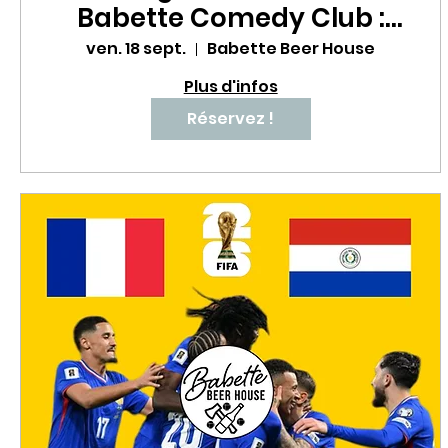
Babette Comedy Club :
une soirée stand-up à
ven. 18 sept.
Babette Beer House
mourir de rire ! 😂🔥
Plus d'infos
Réservez !