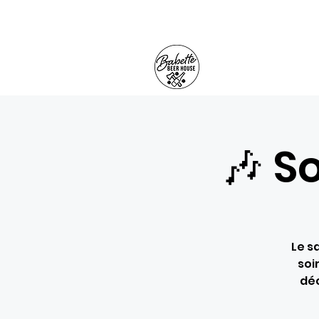
🎶 S
Le s
soi
déc