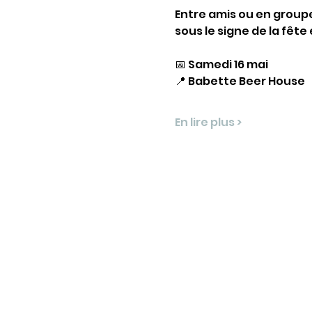
Entre amis ou en groupe,
sous le signe de la fêt
📅 Samedi 16 mai
📍 Babette Beer House
En lire plus >