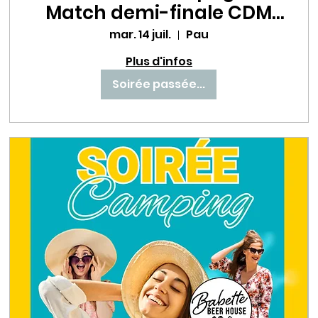
Match demi-finale CDM
un choc à ne pas
mar. 14 juil.
Pau
manquer au Babette Beer
Plus d'infos
House ! ⚽🔥
Soirée passée...