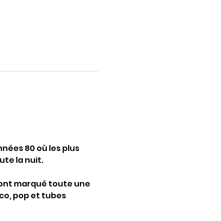
ées 80 où les plus 
te la nuit.
i ont marqué toute une 
co, pop et tubes 