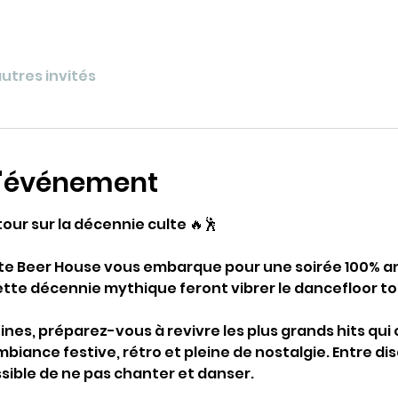
autres invités
l'événement
tour sur la décennie culte 🔥🕺
tte Beer House vous embarque pour une soirée 100% ann
tte décennie mythique feront vibrer le dancefloor tou
ines, préparez-vous à revivre les plus grands hits qu
iance festive, rétro et pleine de nostalgie. Entre dis
sible de ne pas chanter et danser.