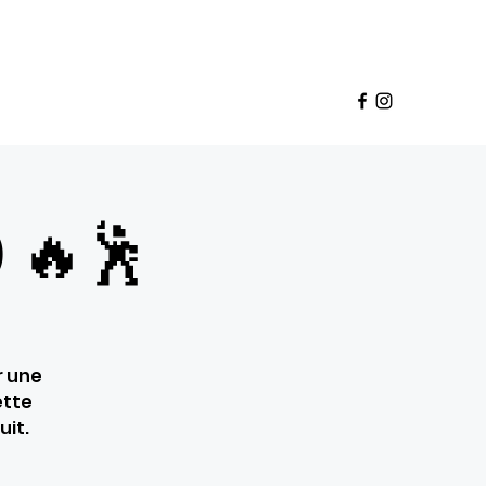
Panier
pte
deaux
Babette Club
Franchise
Plus
 🔥🕺
r une
ette
uit.