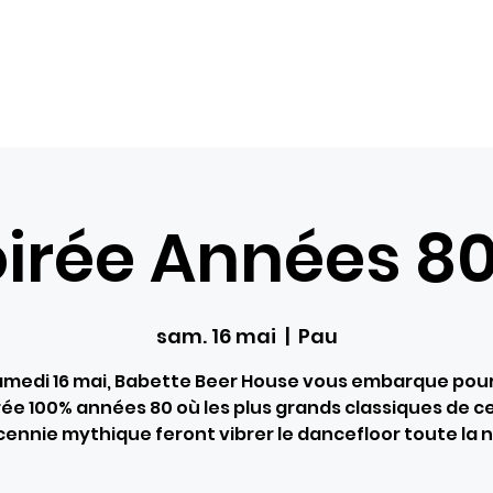
Com
Accueil
Nos loisirs
Réservations
Bons ca
oirée Années 80
sam. 16 mai
  |  
Pau
amedi 16 mai, Babette Beer House vous embarque pou
rée 100% années 80 où les plus grands classiques de c
ennie mythique feront vibrer le dancefloor toute la n