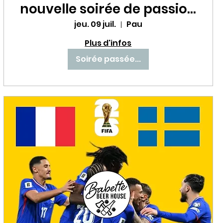
nouvelle soirée de passion
avec les Bleus au Babette
jeu. 09 juil.
Pau
Beer House ! ⚽🔥
Plus d'infos
Soirée passée...