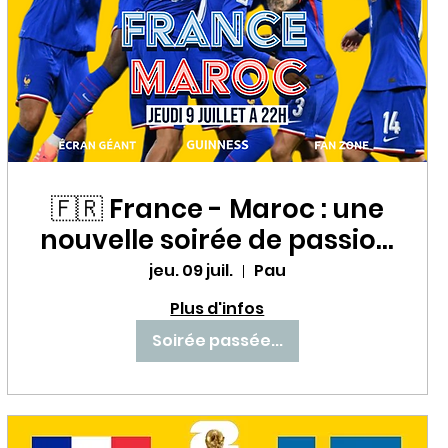
🇫🇷 France - Maroc : une
nouvelle soirée de passion
avec les Bleus au Babette
jeu. 09 juil.
Pau
Beer House ! ⚽🔥
Plus d'infos
Soirée passée...