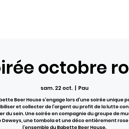
Com
Accueil
Nos loisirs
Réservations
Bons ca
irée octobre r
sam. 22 oct.
  |  
Pau
bette Beer House s’engage lors d’une soirée unique p
biliser et collecter de l’argent au profit de la lutte con
er du sein. Une soirée en compagnie du groupe de mu
 Deweys, une tombola et une déco entièrement rose
l’ensemble du Babette Beer House.