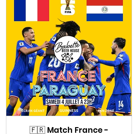
🇫🇷 Match France -