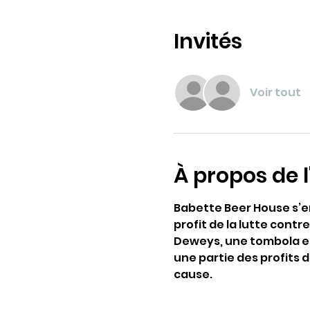
Invités
Voir tout
À propos de 
Babette Beer House s’en
profit de la lutte cont
Deweys, une tombola et
une partie des profits 
cause.