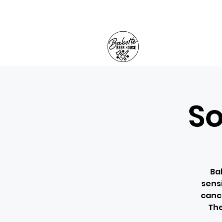
So
Ba
sensi
canc
The