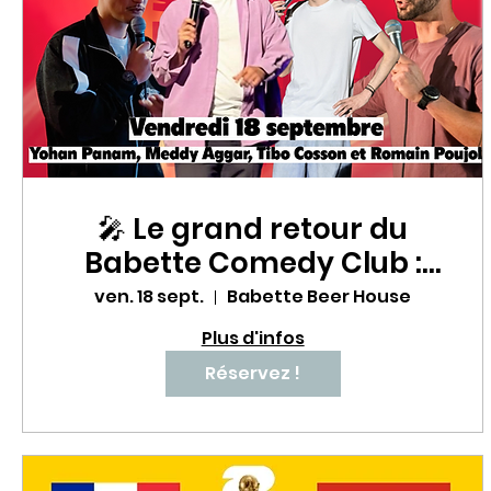
🎤 Le grand retour du
Babette Comedy Club :
une soirée stand-up à
ven. 18 sept.
Babette Beer House
mourir de rire ! 😂🔥
Plus d'infos
Réservez !