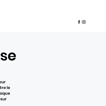
Panier
pte
deaux
Babette Club
Franchise
Plus
ose
our
tre le
sique
 sur