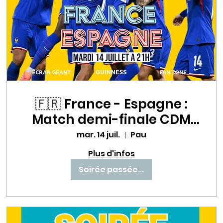
🇫🇷 France - Espagne :
Match demi-finale CDM
un choc à ne pas
mar. 14 juil.
Pau
manquer au Babette Beer
Plus d'infos
House ! ⚽🔥
Soirée passée...