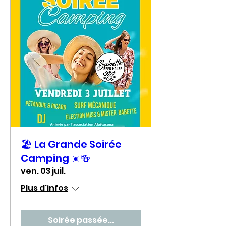
🏖️ La Grande Soirée
Camping ☀️🍻
ven. 03 juil.
Plus d'infos
Soirée passée...