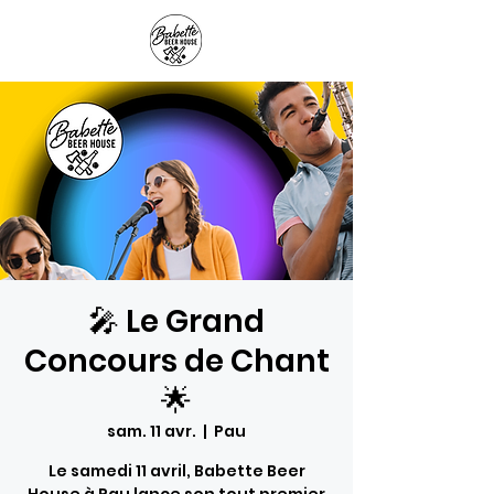
Panier
🎤 Le Grand
Concours de Chant
🌟
sam. 11 avr.
  |  
Pau
Le samedi 11 avril, Babette Beer