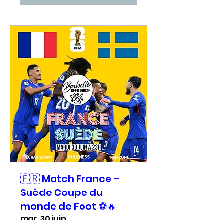
🇫🇷 Match France –
Suède Coupe du
monde de Foot ⚽🔥
mar. 30 juin