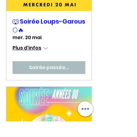
🐺 Soirée Loups-Garous
🌕🔥
mer. 20 mai
Plus d'infos
Soirée passée...