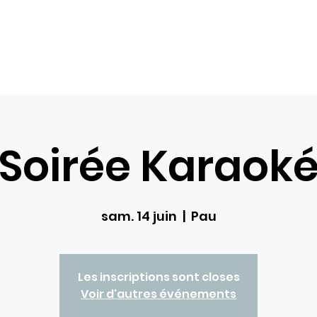
Com
Accueil
Nos loisirs
Réservations
Bons ca
Soirée Karaok
sam. 14 juin
  |  
Pau
Les inscriptions sont closes
Voir d'autres événements