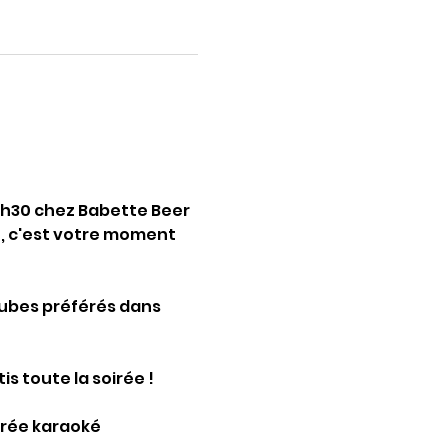
0h30 chez Babette Beer 
, c'est votre moment 
tubes préférés dans 
s toute la soirée !
irée karaoké 