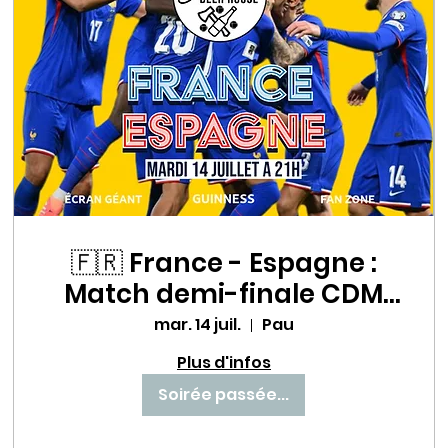
🇫🇷 France - Espagne :
Match demi-finale CDM
un choc à ne pas
mar. 14 juil.
Pau
manquer au Babette Beer
Plus d'infos
House ! ⚽🔥
Soirée passée...