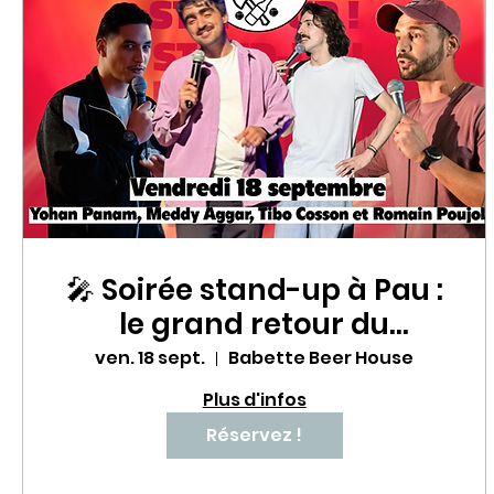
🎤 Soirée stand-up à Pau :
le grand retour du
Babette Comedy Club !
ven. 18 sept.
Babette Beer House
Plus d'infos
Réservez !