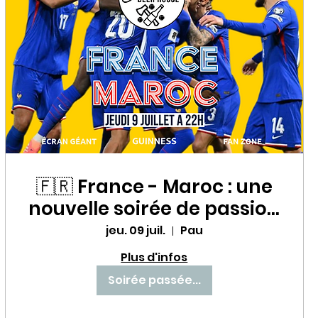
🇫🇷 France - Maroc : une
nouvelle soirée de passion
avec les Bleus au Babette
jeu. 09 juil.
Pau
Beer House ! ⚽🔥
Plus d'infos
Soirée passée...