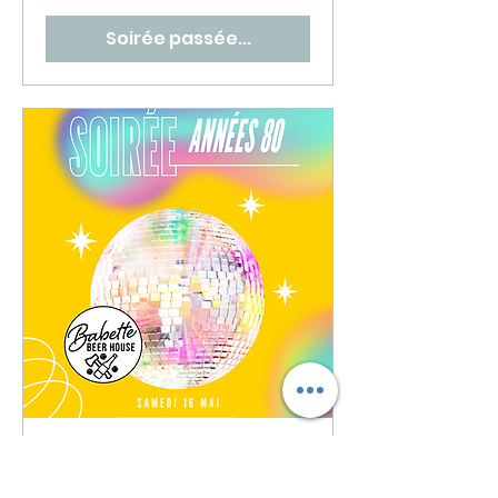
Soirée passée...
🎶 Soirée Années 80 🔥
🕺