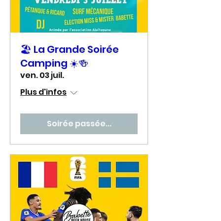
🏖️ La Grande Soirée
Camping ☀️🍻
ven. 03 juil.
Plus d'infos
Soirée passée...