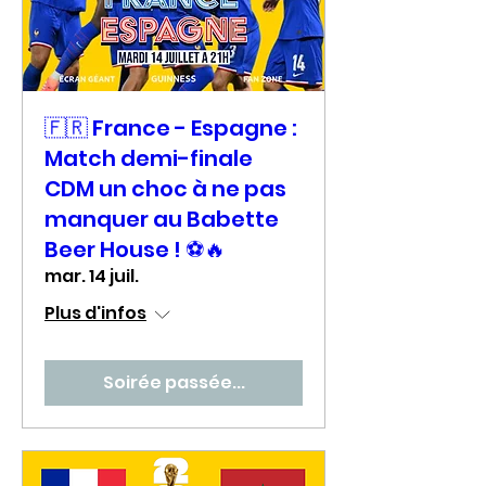
🇫🇷 France - Espagne :
Match demi-finale
CDM un choc à ne pas
manquer au Babette
Beer House ! ⚽🔥
mar. 14 juil.
Plus d'infos
Soirée passée...