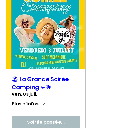
🏖️ La Grande Soirée
Camping ☀️🍻
ven. 03 juil.
Plus d'infos
Soirée passée...