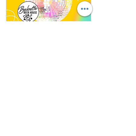
🎶 Soirée Années 80 🔥
🕺
sam. 16 mai
Plus d'infos
Soirée passée...