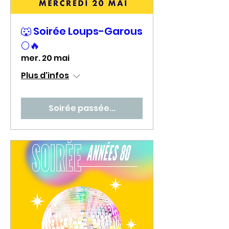
🐺 Soirée Loups-Garous
🌕🔥
mer. 20 mai
Plus d'infos
Soirée passée...