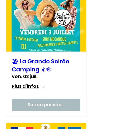
🏖️ La Grande Soirée
Camping ☀️🍻
ven. 03 juil.
Plus d'infos
Soirée passée...