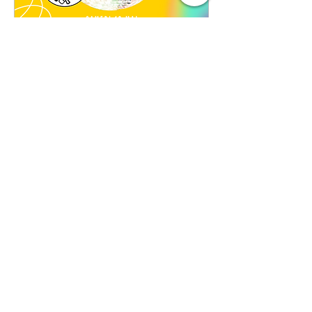
🎶 Soirée Années 80 🔥
🕺
sam. 16 mai
Plus d'infos
Soirée passée...