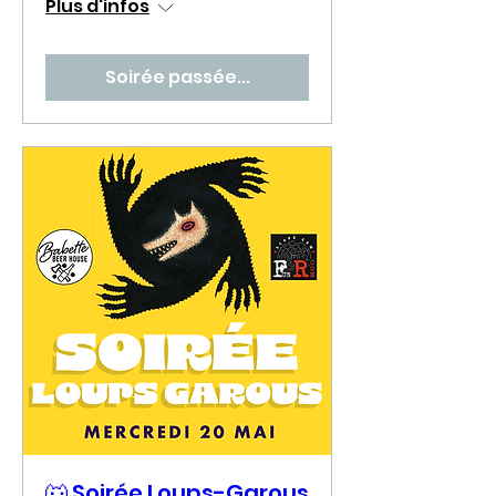
Plus d'infos
Soirée passée...
🐺 Soirée Loups-Garous