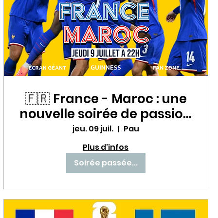
🇫🇷 France - Maroc : une
nouvelle soirée de passion
avec les Bleus au Babette
jeu. 09 juil.
Pau
Beer House ! ⚽🔥
Plus d'infos
Soirée passée...