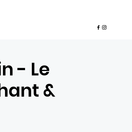
Panier
pte
deaux
Babette Club
Franchise
Plus
n - Le
hant &