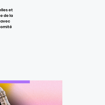
lles et
e de la
t avec
 Comité