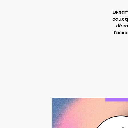
Le sam
ceux q
décou
l’asso