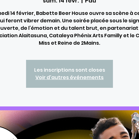
sam. 14 févr.
  |  
Pau
edi 14 février, Babette Beer House ouvre sa scène à ce
ui feront vibrer demain. Une soirée placée sous le sign
verte, de l’émotion et du talent brut, en partenaria
ciation Alaitasuna, Cataleya Phénix Arts Familly et le
Miss et Reine de 2Mains.
Les inscriptions sont closes
Voir d'autres événements