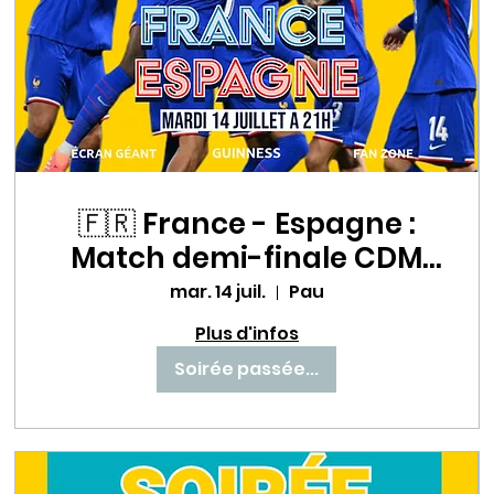
🇫🇷 France - Espagne :
Match demi-finale CDM
un choc à ne pas
mar. 14 juil.
Pau
manquer au Babette Beer
Plus d'infos
House ! ⚽🔥
Soirée passée...