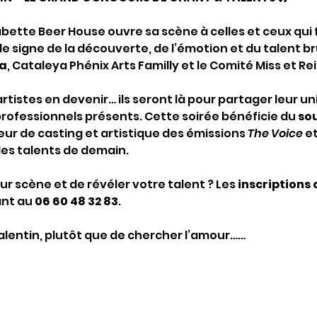
abette Beer House ouvre sa scène à celles et ceux qui 
le signe de la découverte, de l’émotion et du talent br
a
, Cataleya Phénix Arts Familly et le Comité Miss et Re
tistes en devenir… ils seront là pour partager leur un
 professionnels présents. Cette soirée bénéficie du 
sou
teur de casting et artistique des émissions 
The Voice
 et
les talents de demain.
r scène et de révéler votre talent ? Les 
inscriptions 
nt au 
06 60 48 32 83
.
Valentin, plutôt que de chercher l’amour……