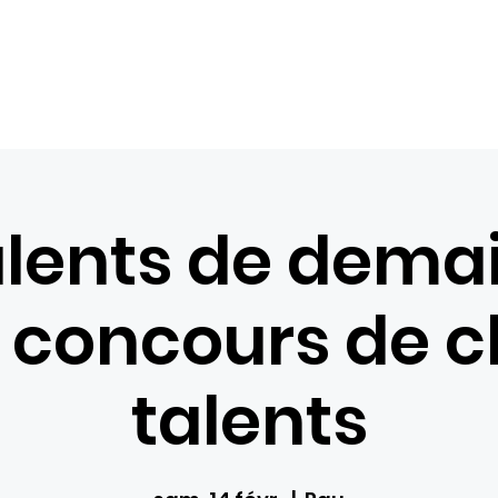
Com
Accueil
Nos loisirs
Réservations
Bons ca
alents de demai
 concours de c
talents