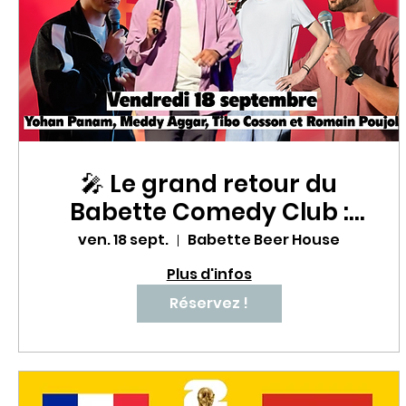
🎤 Le grand retour du
Babette Comedy Club :
une soirée stand-up à
ven. 18 sept.
Babette Beer House
mourir de rire ! 😂🔥
Plus d'infos
Réservez !