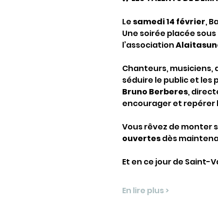
Le 
samedi 14 février
, B
Une soirée placée sous 
l’association 
Alaitasun
Chanteurs, musiciens, ar
séduire le public et les
Bruno Berberes
, direc
encourager et repérer 
Vous rêvez de monter su
ouvertes
 dès maintena
Et en ce jour de Saint-
En lire plus >