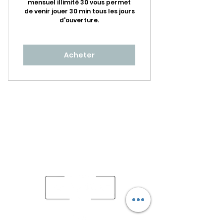
mensuel illimité 30 vous permet
de venir jouer 30 min tous les jours
d'ouverture.
Acheter
Depuis 2020, Babette Beer House, véritable repère
des amoureux de la bière, vous propose de
découvrir un lieu à l'image de Babette, unique,
original et authentique afin de réinventer les
moments de rencontre et de convivialité.