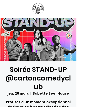
Panier
Soirée STAND-UP
@cartoncomedycl
ub
jeu. 26 mars
  |  
Babette Beer House
Profitez d’un moment exceptionnel