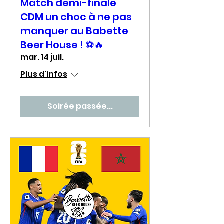
Match demi-finale
CDM un choc à ne pas
manquer au Babette
Beer House ! ⚽🔥
mar. 14 juil.
Plus d'infos
Soirée passée...