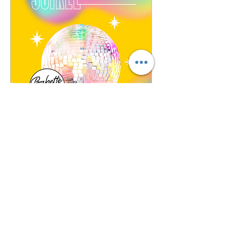
🎶 Soirée Années 80 🔥
🕺
sam. 16 mai
Plus d'infos
Soirée passée...