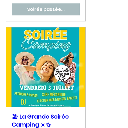
Soirée passée...
🏖️ La Grande Soirée
Camping ☀️🍻