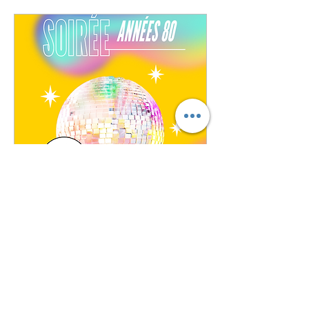
🎶 Soirée Années 80 🔥
🕺
sam. 16 mai
Plus d'infos