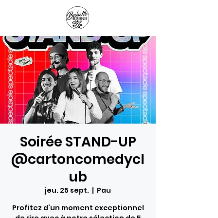
Panier
Soirée STAND-UP
@cartoncomedycl
ub
jeu. 25 sept.
  |  
Pau
Profitez d’un moment exceptionnel