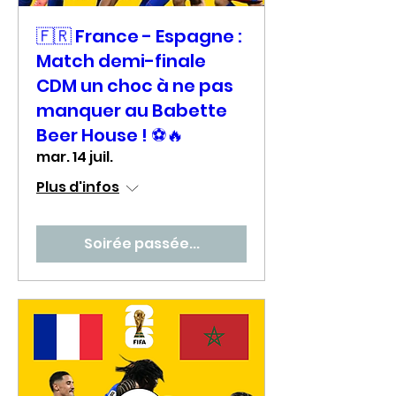
🇫🇷 France - Espagne :
Match demi-finale
CDM un choc à ne pas
manquer au Babette
Beer House ! ⚽🔥
mar. 14 juil.
Plus d'infos
Soirée passée...