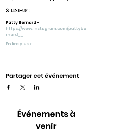
🎤 𝐋𝐈𝐍𝐄-𝐔𝐏 :
Patty Bernard - 
https://www.instagram.com/pattybe
rnard__
En lire plus >
Partager cet événement
Événements à
venir