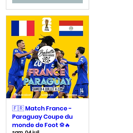
🇫🇷 Match France -
Paraguay Coupe du
monde de Foot ⚽🔥
sam. 04 juil.