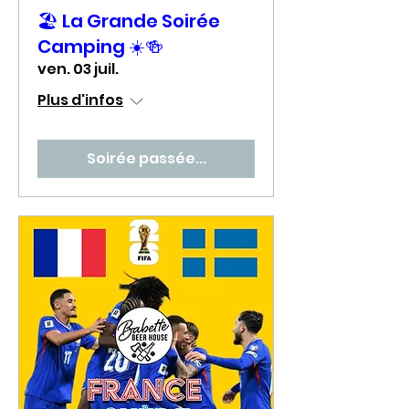
🏖️ La Grande Soirée
Camping ☀️🍻
ven. 03 juil.
Plus d'infos
Soirée passée...