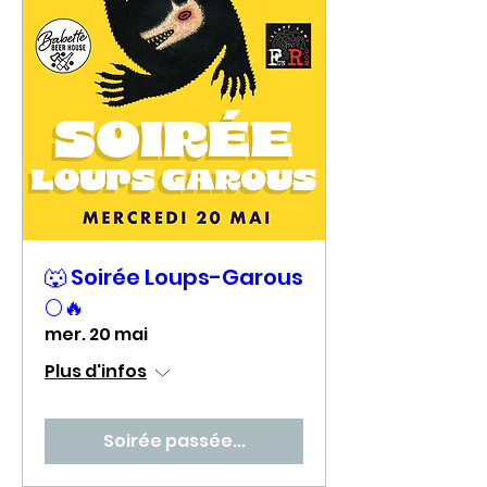
🐺 Soirée Loups-Garous
🌕🔥
mer. 20 mai
Plus d'infos
Soirée passée...