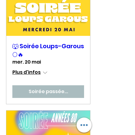
🐺 Soirée Loups-Garous
🌕🔥
mer. 20 mai
Plus d'infos
Soirée passée...