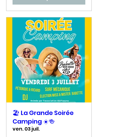
🏖️ La Grande Soirée
Camping ☀️🍻
ven. 03 juil.