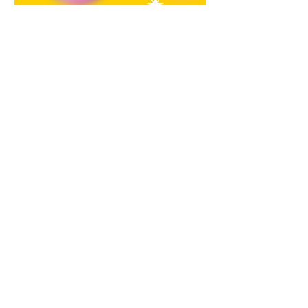
🎶 Soirée Années 80 🔥
🕺
sam. 16 mai
Plus d'infos
Soirée passée...