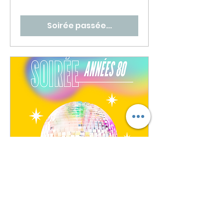
Soirée passée...
🎶 Soirée Années 80 🔥