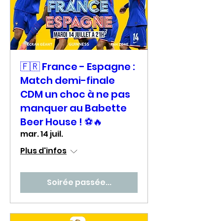
🇫🇷 France - Espagne :
Match demi-finale
CDM un choc à ne pas
manquer au Babette
Beer House ! ⚽🔥
mar. 14 juil.
Plus d'infos
Soirée passée...