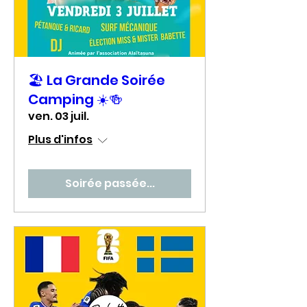
🏖️ La Grande Soirée
Camping ☀️🍻
ven. 03 juil.
Plus d'infos
Soirée passée...