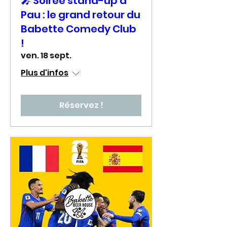
🎤 Soirée stand-up à
Pau : le grand retour du
Babette Comedy Club
!
ven. 18 sept.
Plus d'infos
Réservez !