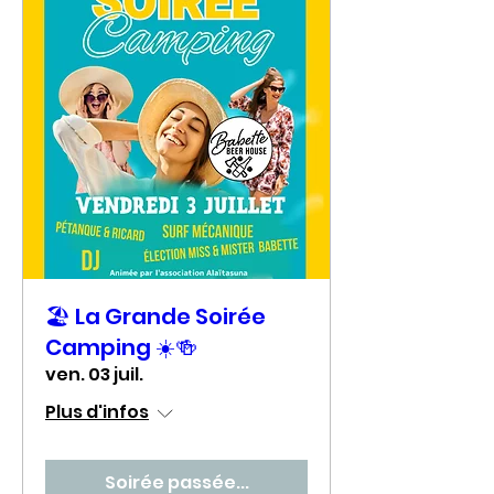
🏖️ La Grande Soirée
Camping ☀️🍻
ven. 03 juil.
Plus d'infos
Soirée passée...