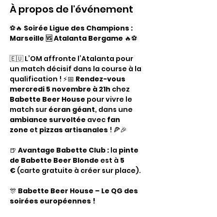
À propos de l'événement
⚽🔥 
Soirée Ligue des Champions : 
Marseille 🆚 Atalanta Bergame
 🔥⚽
🇪🇺 L’OM affronte l’Atalanta pour 
un match décisif dans la course à la 
qualification ! ⚡📅 
Rendez-vous 
mercredi 5 novembre à 21h
 chez 
Babette Beer House
 pour vivre le 
match sur 
écran géant
, dans une 
ambiance survoltée
 avec 
fan 
zone
 et 
pizzas artisanales
 ! 🍕🎉
🍺 
Avantage Babette Club :
 la 
pinte 
de Babette Beer Blonde
 est à 
5 
€
 (carte gratuite à créer sur place).
🎊 
Babette Beer House – Le QG des 
soirées européennes !