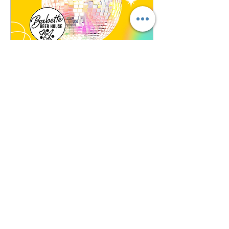
🎶 Soirée Années 80 🔥
🕺
sam. 16 mai
Plus d'infos
Soirée passée...