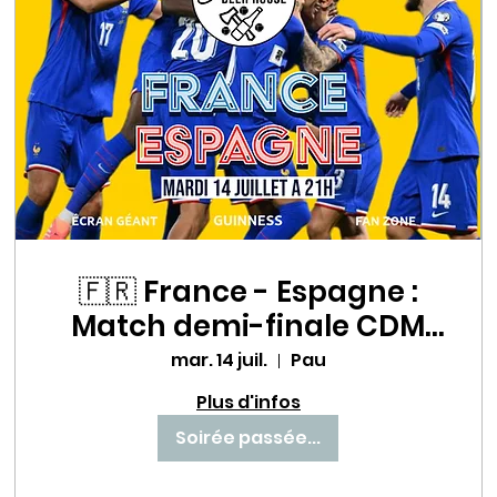
🇫🇷 France - Espagne :
Match demi-finale CDM
un choc à ne pas
mar. 14 juil.
Pau
manquer au Babette Beer
Plus d'infos
House ! ⚽🔥
Soirée passée...