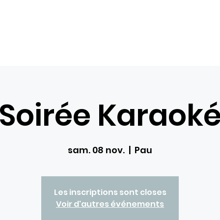
Com
Accueil
Nos loisirs
Réservations
Bons ca
Soirée Karaok
sam. 08 nov.
  |  
Pau
Les inscriptions sont closes
Voir d'autres événements