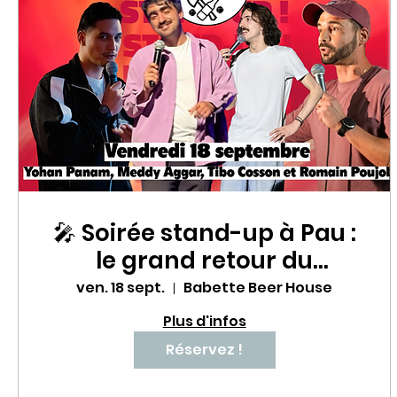
🎤 Soirée stand-up à Pau :
le grand retour du
Babette Comedy Club !
ven. 18 sept.
Babette Beer House
Plus d'infos
Réservez !