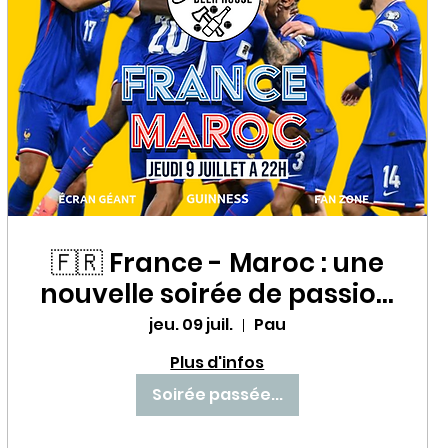
🇫🇷 France - Maroc : une
nouvelle soirée de passion
avec les Bleus au Babette
jeu. 09 juil.
Pau
Beer House ! ⚽🔥
Plus d'infos
Soirée passée...