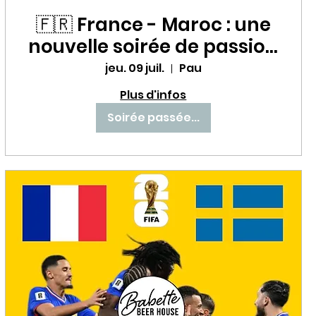
🇫🇷 France - Maroc : une
nouvelle soirée de passion
avec les Bleus au Babette
jeu. 09 juil.
Pau
Beer House ! ⚽🔥
Plus d'infos
Soirée passée...