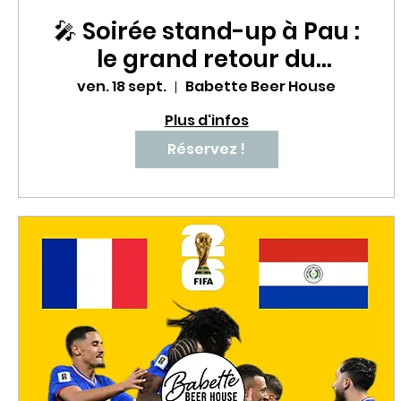
🎤 Soirée stand-up à Pau :
le grand retour du
Babette Comedy Club !
ven. 18 sept.
Babette Beer House
Plus d'infos
Réservez !