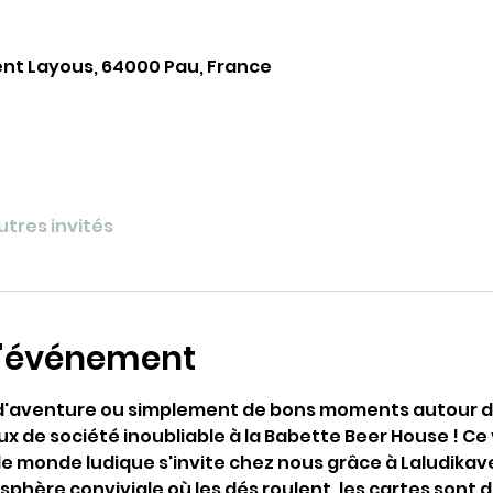
ent Layous, 64000 Pau, France
autres invités
l'événement
, d'aventure ou simplement de bons moments autour d
ux de société inoubliable à la Babette Beer House ! Ce 
e monde ludique s'invite chez nous grâce à Laludikav
hère conviviale où les dés roulent, les cartes sont dé