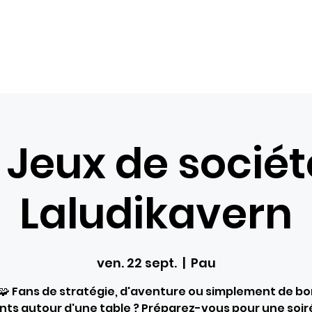
Com
Accueil
Nos loisirs
Réservations
Bons ca
 Jeux de socié
Laludikavern
ven. 22 sept.
  |  
Pau
🧩 Fans de stratégie, d'aventure ou simplement de b
s autour d'une table ? Préparez-vous pour une soir