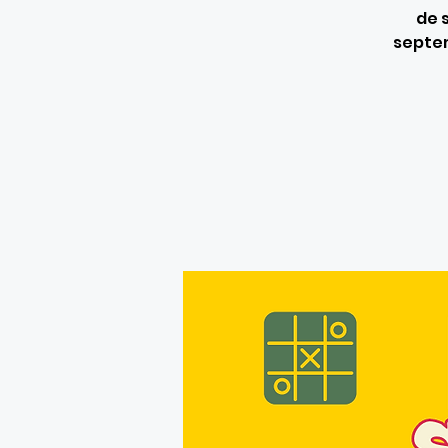
de 
septem