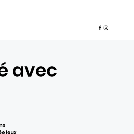
Panier
pte
deaux
Babette Club
Franchise
Plus
té avec
ons
ée jeux