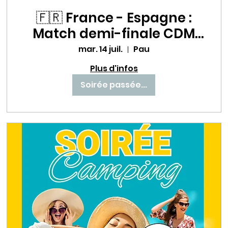
🇫🇷 France - Espagne :
Match demi-finale CDM
un choc à ne pas
mar. 14 juil.
Pau
manquer au Babette Beer
Plus d'infos
House ! ⚽🔥
Soirée passée...