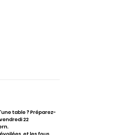
'une table ? Préparez-
vendredi 22 
ern.
voilées, et les fous 