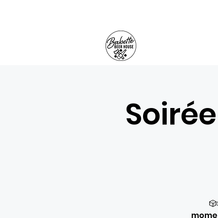
Soirée
🎲
moment