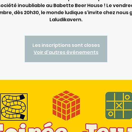
société inoubliable au Babette Beer House ! Le vendred
bre, dès 20h30, le monde ludique s'invite chez nous 
Laludikavern.
Les inscriptions sont closes
Voir d'autres événements