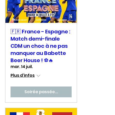
🇫🇷 France - Espagne :
Match demi-finale
CDM un choc à ne pas
manquer au Babette
Beer House ! ⚽🔥
mar. 14 juil.
Plus d'infos
Soirée passée...