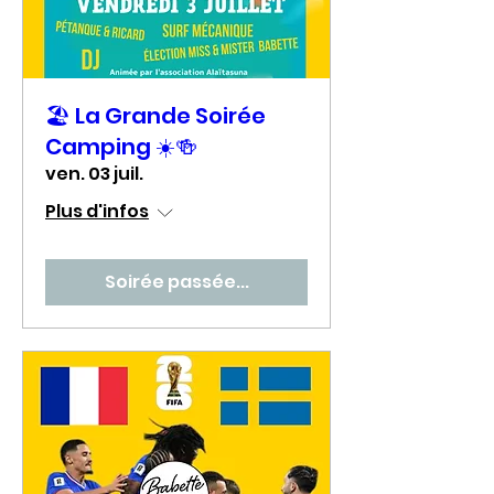
🏖️ La Grande Soirée
Camping ☀️🍻
ven. 03 juil.
Plus d'infos
Soirée passée...