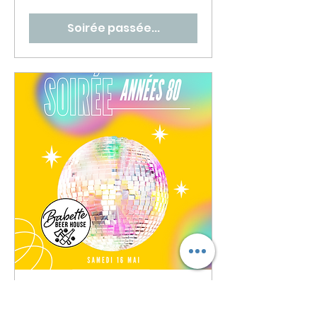
Soirée passée...
🎶 Soirée Années 80 🔥
🕺