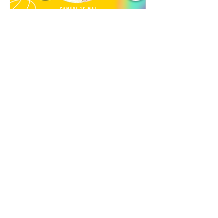
🎶 Soirée Années 80 🔥
🕺
sam. 16 mai
Plus d'infos
Soirée passée...