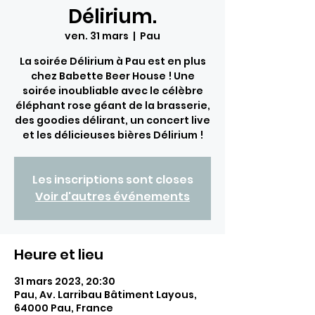
Délirium.
ven. 31 mars
  |  
Pau
La soirée Délirium à Pau est en plus
chez Babette Beer House ! Une
soirée inoubliable avec le célèbre
éléphant rose géant de la brasserie,
des goodies délirant, un concert live
et les délicieuses bières Délirium !
Les inscriptions sont closes
Voir d'autres événements
Heure et lieu
31 mars 2023, 20:30
Pau, Av. Larribau Bâtiment Layous,
64000 Pau, France