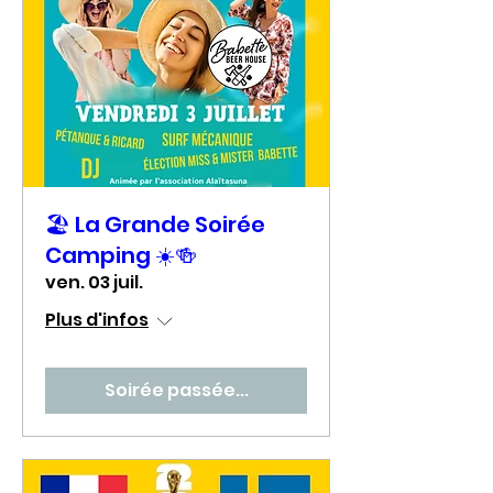
🏖️ La Grande Soirée
Camping ☀️🍻
ven. 03 juil.
Plus d'infos
Soirée passée...