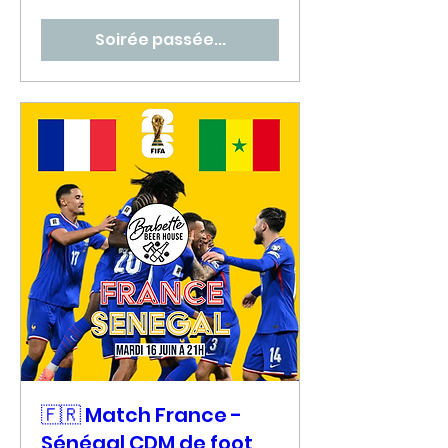
Soirée passée...
🇫🇷 Match France -
Sénégal CDM de foot