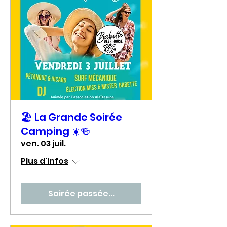
🏖️ La Grande Soirée
Camping ☀️🍻
ven. 03 juil.
Plus d'infos
Soirée passée...