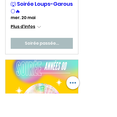
🐺 Soirée Loups-Garous
🌕🔥
mer. 20 mai
Plus d'infos
Soirée passée...