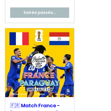
Soirée passée...
🇫🇷 Match France -