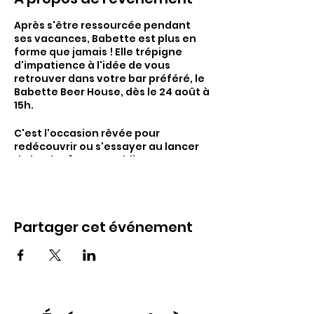
Après s'être ressourcée pendant
ses vacances, Babette est plus en
forme que jamais ! Elle trépigne
d'impatience à l'idée de vous
retrouver dans votre bar préféré, le
Babette Beer House, dès le 24 août à
15h.
C'est l'occasion rêvée pour
redécouvrir ou s'essayer au lancer
de hache 🪓, sans oublier nos autres
activités populaires comme la
pétanque indoor, les fléchettes
électroniques et le babyfoot. Et
pour bien commencer la soirée ?
Partager cet événement
Notre happy hour de 17 heures à 19
heures !
Marquez la date et joignez-vous à
nous pour célébrer ensemble cette
réouverture tant attendue 🥳.
Babette et son équipe ont hâte de