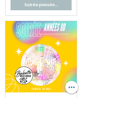
Soirée passée...
🎶 Soirée Années 80 🔥
🕺
sam. 16 mai