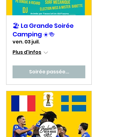
🏖️ La Grande Soirée
Camping ☀️🍻
ven. 03 juil.
Plus d'infos
Soirée passée...