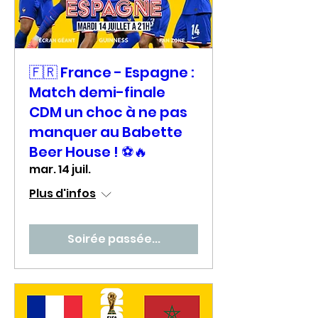
🇫🇷 France - Espagne :
Match demi-finale
CDM un choc à ne pas
manquer au Babette
Beer House ! ⚽🔥
mar. 14 juil.
Plus d'infos
Soirée passée...