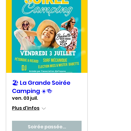
🏖️ La Grande Soirée
Camping ☀️🍻
ven. 03 juil.
Plus d'infos
Soirée passée...