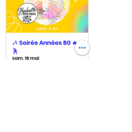
🎶 Soirée Années 80 🔥
🕺
sam. 16 mai
Plus d'infos
Soirée passée...