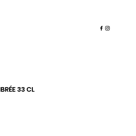
Panier
pte
deaux
Babette Club
Franchise
Plus
RÉE 33 CL