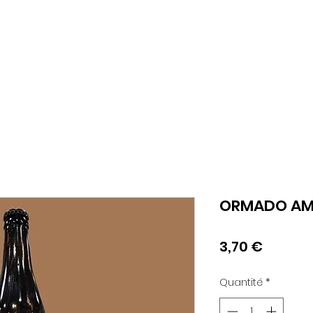
Com
Accueil
Nos loisirs
Réservations
Bons ca
ORMADO AMB
Prix
3,70 €
Quantité
*